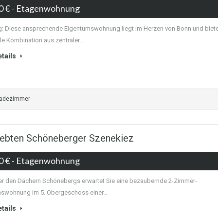
0 €
- Etagenwohnung
 Diese ansprechende Eigentumswohnung liegt im Herzen von Bonn und biete
le Kombination aus zentraler...
tails
Badezimmer
iebten Schöneberger Szenekiez
0 €
- Etagenwohnung
r den Dächern Schönebergs erwartet Sie eine bezaubernde 2-Zimmer-
swohnung im 5. Obergeschoss einer...
tails