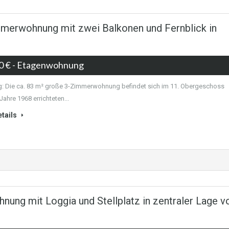
merwohnung mit zwei Balkonen und Fernblick in
0 €
- Etagenwohnung
 Die ca. 83 m² große 3-Zimmerwohnung befindet sich im 11. Obergeschoss
Jahre 1968 errichteten...
tails
g mit Loggia und Stellplatz in zentraler Lage v