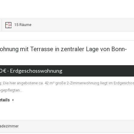
15 Räume
ung mit Terrasse in zentraler Lage von Bonn-
0 €
- Erdgeschosswohnung
 Die hier angebotene ca. 42 m² große 2-Zimmerwohnung liegt im Erdgescho
gepflegten...
tails
Badezimmer