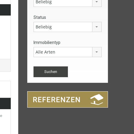
Beliebig
Status
Beliebig
Immobilientyp
Alle Arten
ge