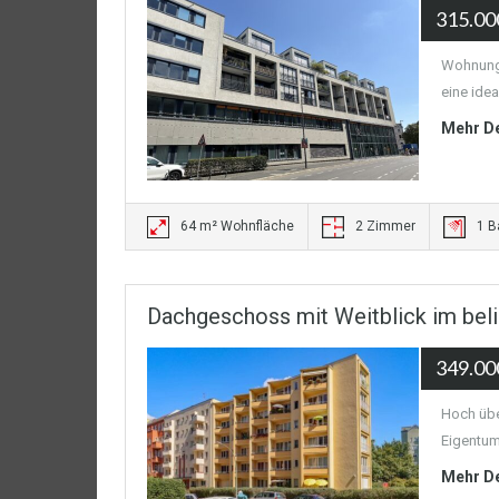
315.00
Wohnung:
eine idea
Mehr De
64 m² Wohnfläche
2 Zimmer
1 
Dachgeschoss mit Weitblick im bel
349.00
Hoch übe
Eigentum
Mehr De