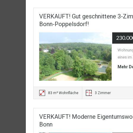
VERKAUFT! Gut geschnittene 3-Zim
Bonn-Poppelsdorf!
230.00
Wohnung:
eines im 
Mehr De
83 m² Wohnfläche
3 Zimmer
VERKAUFT! Moderne Eigentumswohnun
Bonn