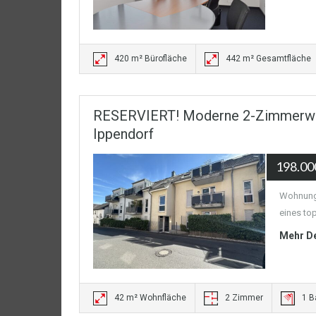
420 m² Bürofläche
442 m² Gesamtfläche
RESERVIERT! Moderne 2-Zimmerwohn
Ippendorf
198.00
Wohnung:
eines top
Mehr De
42 m² Wohnfläche
2 Zimmer
1 