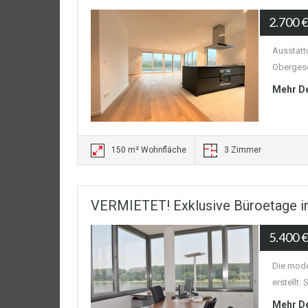
2.700 
Ausstatt
Obergesc
Mehr De
150 m² Wohnfläche
3 Zimmer
VERMIETET! Exklusive Büroetage in
5.400 
Die mode
erstellt. S
Mehr De