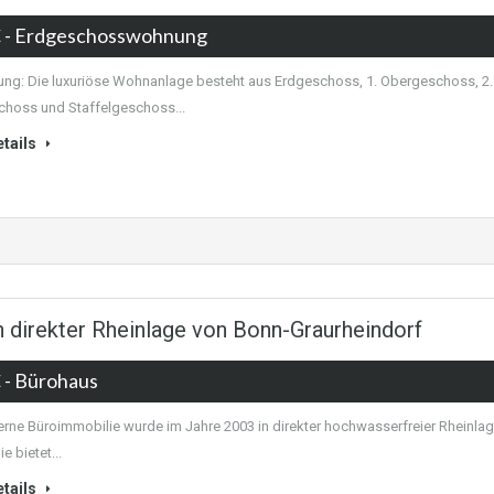
€
- Erdgeschosswohnung
ung: Die luxuriöse Wohnanlage besteht aus Erdgeschoss, 1. Obergeschoss, 2.
hoss und Staffelgeschoss...
tails
 direkter Rheinlage von Bonn-Graurheindorf
€
- Bürohaus
rne Büroimmobilie wurde im Jahre 2003 in direkter hochwasserfreier Rheinla
ie bietet...
tails