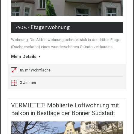
- Etagenwohnung
790 €
Wohnung: Die Altbauwohnung befindet sich in der dritten Etage
(Dachgeschoss) eines wunderschönen Gründerzeithauses...
Mehr Details
85 m² Wohnfläche
2 Zimmer
VERMIETET! Möblierte Loftwohnung mit
Balkon in Bestlage der Bonner Südstadt