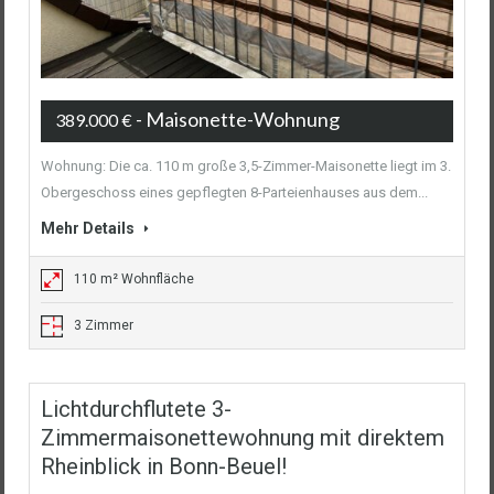
- Maisonette-Wohnung
389.000 €
Wohnung: Die ca. 110 m große 3,5-Zimmer-Maisonette liegt im 3.
Obergeschoss eines gepflegten 8-Parteienhauses aus dem...
Mehr Details
110 m² Wohnfläche
3 Zimmer
Lichtdurchflutete 3-
Zimmermaisonettewohnung mit direktem
Rheinblick in Bonn-Beuel!