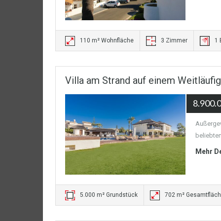
110 m² Wohnfläche
3 Zimmer
1
Villa am Strand auf einem Weitläufi
8.900.
Außergew
beliebten
Mehr De
5.000 m² Grundstück
702 m² Gesamtfläc