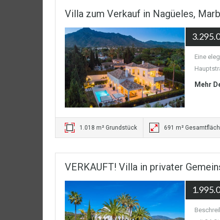
Villa zum Verkauf in Nagüeles, Mar
3.295.
Eine eleg
Hauptstr
Mehr De
1.018 m² Grundstück
691 m² Gesamtfläc
VERKAUFT! Villa in privater Gemein
1.995.
Beschrei