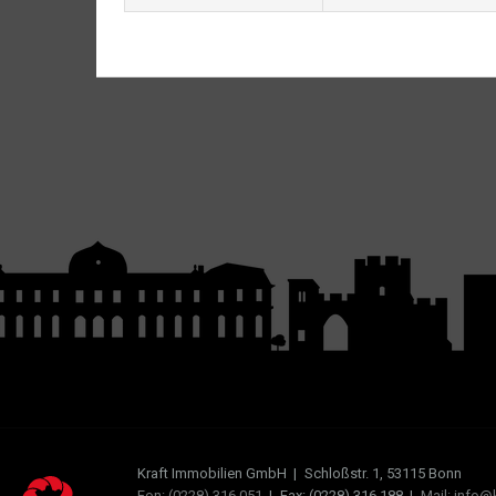
Kraft Immobilien GmbH
|
Schloßstr. 1, 53115 Bonn
Fon: (0228) 316 051
|
Fax: (0228) 316 188
|
Mail: info@