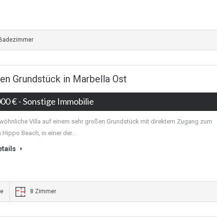
 Badezimmer
gen Grundstück in Marbella Ost
000 €
- Sonstige Immobilie
öhnliche Villa auf einem sehr großen Grundstück mit direktem Zugang zum
 Hippo Beach, in einer der...
tails
he
8 Zimmer