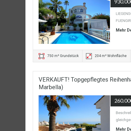
930.00
LIEGENSCH
FUENGIRO
Mehr De
750 m² Grundstück
204 m² Wohnfläche
VERKAUFT! Topgepflegtes Reihenha
Marbella)
260.00
Beschrei
gleichges
Mehr De