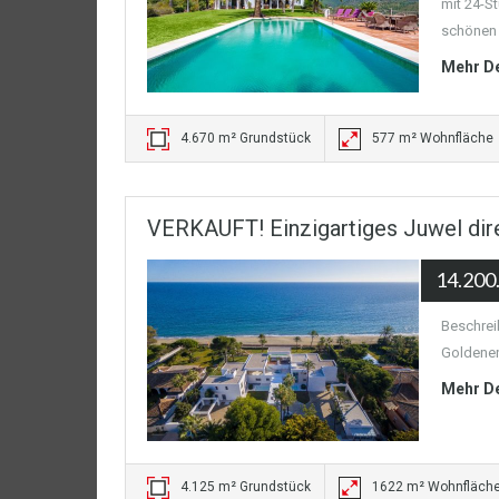
mit 24-S
schönen 
Mehr De
4.670 m² Grundstück
577 m² Wohnfläche
VERKAUFT! Einzigartiges Juwel dir
14.200
Beschrei
Goldenen
Mehr De
4.125 m² Grundstück
1622 m² Wohnfläch