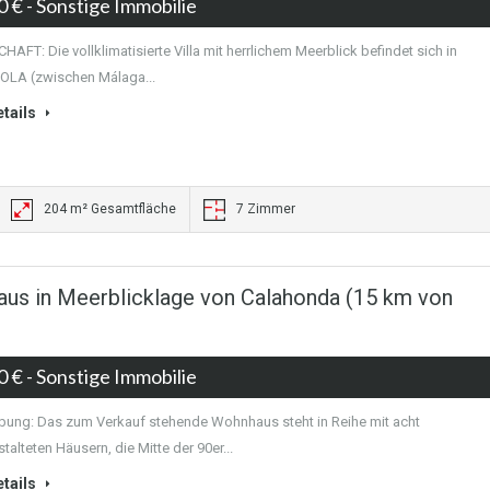
0 €
- Sonstige Immobilie
AFT: Die vollklimatisierte Villa mit herrlichem Meerblick befindet sich in
LA (zwischen Málaga...
tails
204 m² Gesamtfläche
7 Zimmer
us in Meerblicklage von Calahonda (15 km von
0 €
- Sonstige Immobilie
bung: Das zum Verkauf stehende Wohnhaus steht in Reihe mit acht
talteten Häusern, die Mitte der 90er...
tails