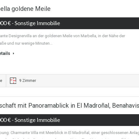
bella goldene Meile
000 €
- Sonstige Immobilie
ante Designervilla an der goldenen Meile von Marbella, in der Nähe der
aße und nur wenige Minuten...
tails
he
9 Zimmer
schaft mit Panoramablick in El Madroñal, Benahavi
000 €
- Sonstige Immobilie
bung: Charmante Villa mit Meerblick in El Madroñal, einer geschlossenen Anla