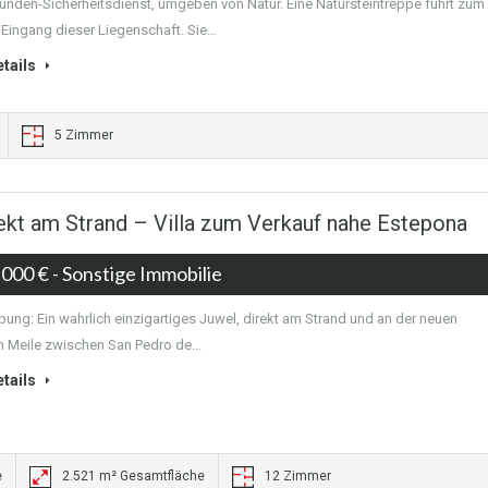
tunden-Sicherheitsdienst, umgeben von Natur. Eine Natursteintreppe führt zum
Eingang dieser Liegenschaft. Sie…
tails
5 Zimmer
ekt am Strand – Villa zum Verkauf nahe Estepona
.000 €
- Sonstige Immobilie
bung: Ein wahrlich einzigartiges Juwel, direkt am Strand und an der neuen
 Meile zwischen San Pedro de...
tails
e
2.521 m² Gesamtfläche
12 Zimmer