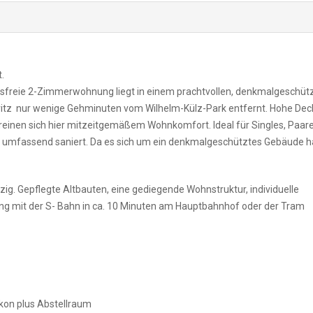
.
gsfreie 2-Zimmerwohnung liegt in einem prachtvollen, denkmalgeschüt
eritz  nur wenige Gehminuten vom Wilhelm-Külz-Park entfernt. Hohe Dec
 vereinen sich hier mitzeitgemäßem Wohnkomfort. Ideal für Singles, Paar
umfassend saniert. Da es sich um ein denkmalgeschütztes Gebäude ha
ipzig. Gepflegte Altbauten, eine gediegende Wohnstruktur, individuelle
g mit der S- Bahn in ca. 10 Minuten am Hauptbahnhof oder der Tram
on plus Abstellraum