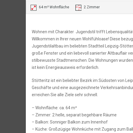
64 m² Wohnfläche
2 Zimmer
Wohnen mit Charakter  Jugendstil trifft Lebensqualität
Willkommen in Ihrer neuen Wohlfühloase! Diese bezu
Jugendstilaltbau im beliebten Stadtteil Leipzig-Stött
große Fenster und ein liebevoll sanierter Altbauflair
stilbewusste Stadtmenschen. Die Wohnungen wurden 
ist kein Energieausweis erforderlich.
Stötteritz ist ein beliebter Bezirk im Südosten von Le
Geschäfte und eine ausgezeichnete Verkehrsanbindun
erreichen Sie alle Ziele sehr schnell.
– Wohnfläche: ca. 64 m²
– Zimmer: 2 helle, separat begehbare Räume
– Balkon: Sonniger Balkon zum Innenhof
– Küche: Großzügige Wohnküche mit Zugang zum Balk