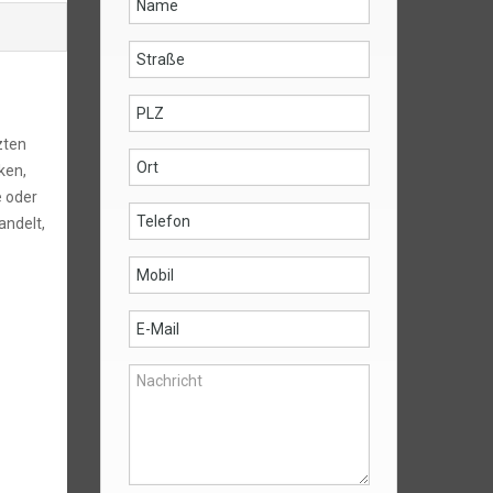
zten
ken,
e oder
ndelt,