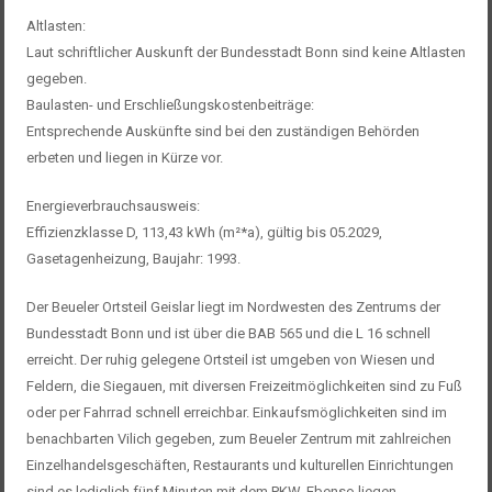
Altlasten:
Laut schriftlicher Auskunft der Bundesstadt Bonn sind keine Altlasten
gegeben.
Baulasten- und Erschließungskostenbeiträge:
Entsprechende Auskünfte sind bei den zuständigen Behörden
erbeten und liegen in Kürze vor.
Energieverbrauchsausweis:
Effizienzklasse D, 113,43 kWh (m²*a), gültig bis 05.2029,
Gasetagenheizung, Baujahr: 1993.
Der Beueler Ortsteil Geislar liegt im Nordwesten des Zentrums der
Bundesstadt Bonn und ist über die BAB 565 und die L 16 schnell
erreicht. Der ruhig gelegene Ortsteil ist umgeben von Wiesen und
Feldern, die Siegauen, mit diversen Freizeitmöglichkeiten sind zu Fuß
oder per Fahrrad schnell erreichbar. Einkaufsmöglichkeiten sind im
benachbarten Vilich gegeben, zum Beueler Zentrum mit zahlreichen
Einzelhandelsgeschäften, Restaurants und kulturellen Einrichtungen
sind es lediglich fünf Minuten mit dem PKW. Ebenso liegen