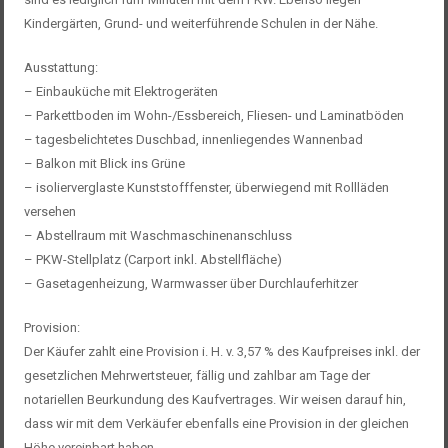
Kindergärten, Grund- und weiterführende Schulen in der Nähe.
Ausstattung:
– Einbauküche mit Elektrogeräten
– Parkettboden im Wohn-/Essbereich, Fliesen- und Laminatböden
– tagesbelichtetes Duschbad, innenliegendes Wannenbad
– Balkon mit Blick ins Grüne
– isolierverglaste Kunststofffenster, überwiegend mit Rollläden
versehen
– Abstellraum mit Waschmaschinenanschluss
– PKW-Stellplatz (Carport inkl. Abstellfläche)
– Gasetagenheizung, Warmwasser über Durchlauferhitzer
Provision:
Der Käufer zahlt eine Provision i. H. v. 3,57 % des Kaufpreises inkl. der
gesetzlichen Mehrwertsteuer, fällig und zahlbar am Tage der
notariellen Beurkundung des Kaufvertrages. Wir weisen darauf hin,
dass wir mit dem Verkäufer ebenfalls eine Provision in der gleichen
Höhe vereinbart haben.