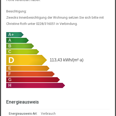
Besichtigung:
Zwecks Innenbesichtigung der Wohnung setzen Sie sich bitte mit
Christine Roth unter 0228/316051 in Verbindung.
A+
A
B
C
D
113,43
kWh/(m²·a)
E
F
G
H
Energieausweis
Energieausweis-Art:
Verbrauch