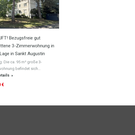
FT! Bezugsfreie gut
ittene 3-Zimmerwohnung in
 Lage in Sankt Augustin
 Die ca. 95 m² große 3-
ohnung befindet sich…
tails
 €