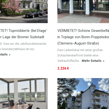
ET! Topmöblierte ‚Bel Etage‘
VERMIETET! Schöne Gewerbefl
er Lage der Bonner Südstadt
in Toplage von Bonn-Poppelsdo
(Clemens-August-Straße)
: Das um die Jahrhundertwende
te Gründerzeithaus ist nur…
Das Ladenlokal mit einer großen
tails
Schaufensterfront bietet eine
Verkaufsfläche…
Mehr Details
2.236 €