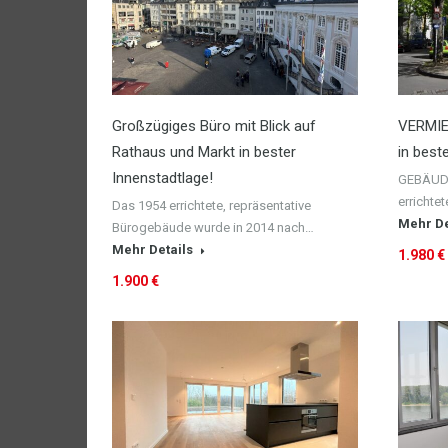
Großzügiges Büro mit Blick auf
VERMIET
Rathaus und Markt in bester
in best
Innenstadtlage!
GEBÄUDE
errichte
Das 1954 errichtete, repräsentative
Mehr De
Bürogebäude wurde in 2014 nach…
Mehr Details
1.980 €
1.900 €