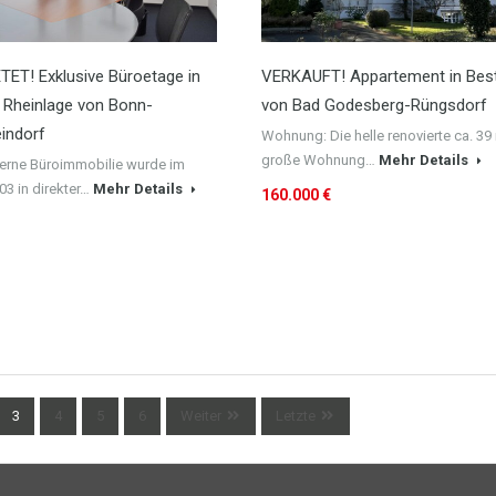
ET! Exklusive Büroetage in
VERKAUFT! Appartement in Bes
r Rheinlage von Bonn-
von Bad Godesberg-Rüngsdorf
indorf
Wohnung: Die helle renovierte ca. 39
große Wohnung…
Mehr Details
erne Büroimmobilie wurde im
03 in direkter…
Mehr Details
160.000 €
3
4
5
6
Weiter
Letzte