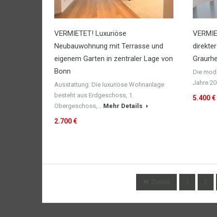
VERMIETET! Luxuriöse
VERMIET
Neubauwohnung mit Terrasse und
direkte
eigenem Garten in zentraler Lage von
Graurhe
Bonn
Die mod
Jahre 20
Ausstattung: Die luxuriöse Wohnanlage
besteht aus Erdgeschoss, 1.
5.400 €
Obergeschoss,…
Mehr Details
2.700 €
Zurück
1
2