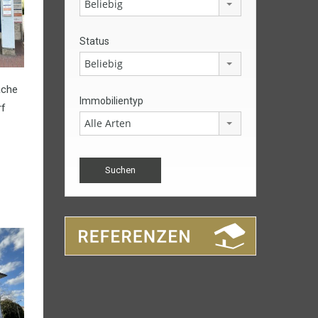
Beliebig
Status
Beliebig
äche
Immobilientyp
rf
Alle Arten