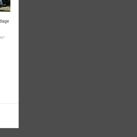
tlage
 m²