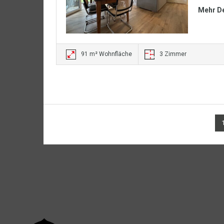
Mehr De
91 m² Wohnfläche
3 Zimmer