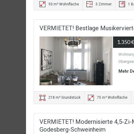
93 m² Wohnfläche
3 Zimmer
1 
VERMIETET! Bestlage Musikervierte
1.350 
Wohnung:
Obergesc
Mehr De
218 m² Grundstück
75 m² Wohnfläche
VERMIETET! Modernisierte 4,5-Zi-
Godesberg-Schweinheim