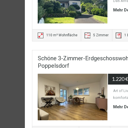
Das Anfa
Mehr De
110 m² Wohnfläche
5 Zimmer
1
Schöne 3-Zimmer-Erdgeschosswohnu
Poppelsdorf
1.220 
Art of Li
komforta
Mehr De