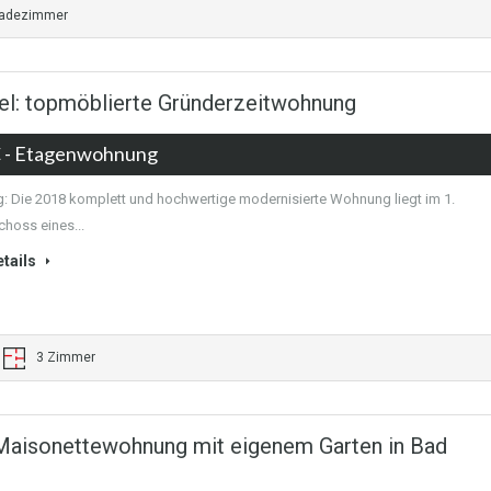
Badezimmer
l: topmöblierte Gründerzeitwohnung
€
- Etagenwohnung
 Die 2018 komplett und hochwertige modernisierte Wohnung liegt im 1.
hoss eines...
tails
3 Zimmer
Maisonettewohnung mit eigenem Garten in Bad