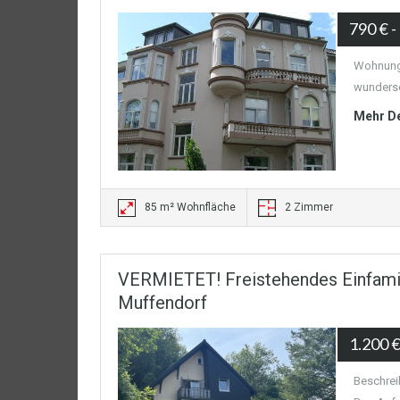
790 €
-
Wohnung:
wundersc
Mehr De
85 m² Wohnfläche
2 Zimmer
VERMIETET! Freistehendes Einfamili
Muffendorf
1.200 
Beschrei