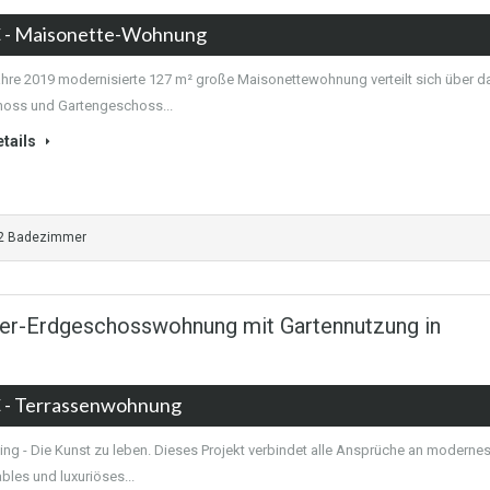
€
- Maisonette-Wohnung
ahre 2019 modernisierte 127 m² große Maisonettewohnung verteilt sich über d
oss und Gartengeschoss...
tails
2 Badezimmer
-Erdgeschosswohnung mit Gartennutzung in
€
- Terrassenwohnung
ving - Die Kunst zu leben. Dieses Projekt verbindet alle Ansprüche an modernes
bles und luxuriöses...