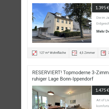
1.395 
Die im J
Erdgesch
Mehr De
127 m² Wohnfläche
4,5 Zimmer
RESERVIERT! Topmoderne 3-Zimmer
ruhiger Lage Bonn-Ippendorf
1.475 
Art of Li
komforta