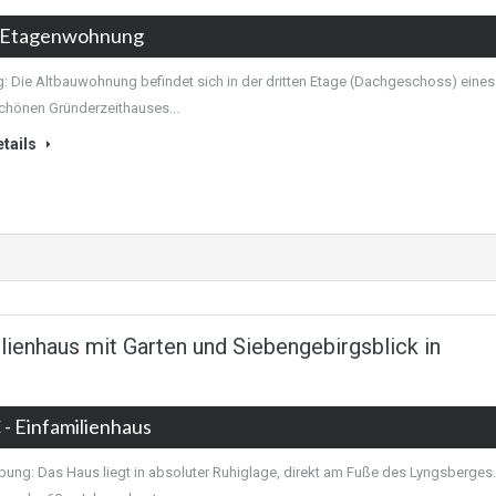
 Etagenwohnung
 Die Altbauwohnung befindet sich in der dritten Etage (Dachgeschoss) eines
hönen Gründerzeithauses...
tails
enhaus mit Garten und Siebengebirgsblick in
€
- Einfamilienhaus
bung: Das Haus liegt in absoluter Ruhiglage, direkt am Fuße des Lyngsberges.