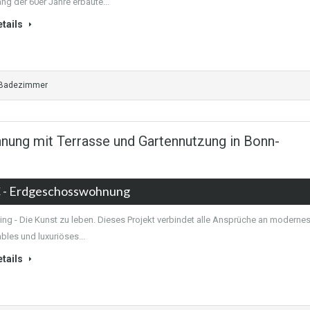
ng der 60er Jahre erbaute...
tails
 Badezimmer
ng mit Terrasse und Gartennutzung in Bonn-
€
- Erdgeschosswohnung
ving - Die Kunst zu leben. Dieses Projekt verbindet alle Ansprüche an modernes
bles und luxuriöses...
tails