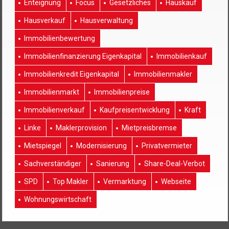
Enteignung
Focus
Gesetzliches
Hauskauf
Hausverkauf
Hausverwaltung
Immobilienbewertung
Immobilienfinanzierung Eigenkapital
Immobilienkauf
Immobilienkredit Eigenkapital
Immobilienmakler
Immobilienmarkt
Immobilienpreise
Immobilienverkauf
Kaufpreisentwicklung
Kraft
Linke
Maklerprovision
Mietpreisbremse
Mietspiegel
Modernisierung
Privatvermieter
Sachverständiger
Sanierung
Share-Deal-Verbot
SPD
Top Makler
Vermarktung
Webseite
Wohnungswirtschaft