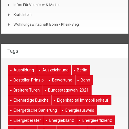
Infos Für Vermieter & Mieter
Kraft Intern
Wohnungswirtschaft Bonn / Rhein-Sieg
Tags
Ausbildung
Auszeichnung
Berlin
Besteller-Prinzip
Bewertung
Bonn
Breitere Türen
Bundestagswahl 2021
Ebenerdige Dusche
Eigenkapital Immobilienkauf
Energetische Sanierung
Energieausweis
Energieberater
Energiebilanz
Energieeffizienz