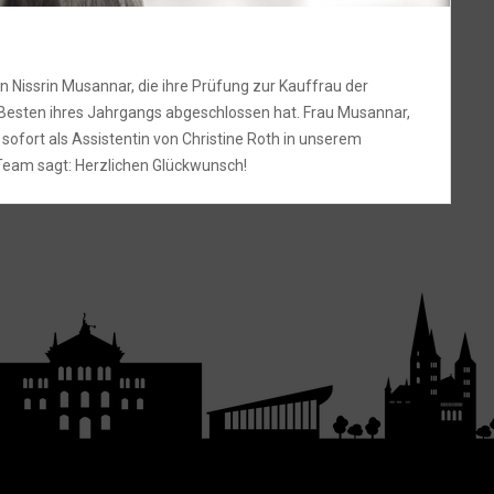
 Nissrin Musannar, die ihre Prüfung zur Kauffrau der
 Besten ihres Jahrgangs abgeschlossen hat. Frau Musannar,
 sofort als Assistentin von Christine Roth in unserem
Team sagt: Herzlichen Glückwunsch!