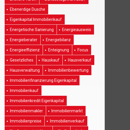
Ebenerdige Dusche
Eigenkapital Immobilienkauf
Energetische Sanierung
Energieausweis
Energieberater
Energiebilanz
Energieeffizienz
Enteignung
Focus
Gesetzliches
Hauskauf
Hausverkauf
Hausverwaltung
Immobilienbewertung
Immobilienfinanzierung Eigenkapital
Immobilienkauf
Immobilienkredit Eigenkapital
Immobilienmakler
Immobilienmarkt
Immobilienpreise
Immobilienverkauf