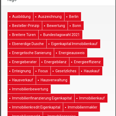
Ausbildung
Auszeichnung
Berlin
Besteller-Prinzip
Bewertung
Bonn
Breitere Türen
Bundestagswahl 2021
Ebenerdige Dusche
Eigenkapital Immobilienkauf
Energetische Sanierung
Energieausweis
Energieberater
Energiebilanz
Energieeffizienz
Enteignung
Focus
Gesetzliches
Hauskauf
Hausverkauf
Hausverwaltung
Immobilienbewertung
Immobilienfinanzierung Eigenkapital
Immobilienkauf
Immobilienkredit Eigenkapital
Immobilienmakler