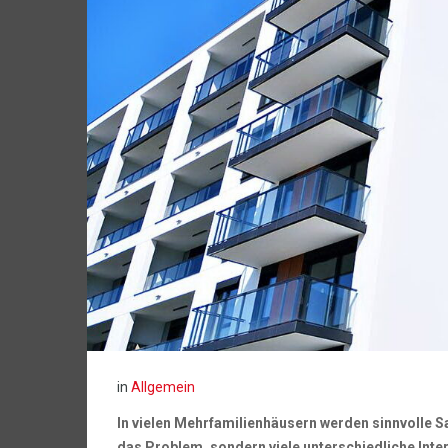
in
Allgemein
In vielen Mehrfamilienhäusern werden sinnvolle 
das Problem, sondern viele unterschiedliche Inte