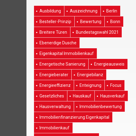
Ausbildung
Auszeichnung
Berlin
Besteller-Prinzip
Bewertung
Bonn
Breitere Türen
Bundestagswahl 2021
Ebenerdige Dusche
Eigenkapital Immobilienkauf
Energetische Sanierung
Energieausweis
Energieberater
Energiebilanz
Energieeffizienz
Enteignung
Focus
Gesetzliches
Hauskauf
Hausverkauf
Hausverwaltung
Immobilienbewertung
Immobilienfinanzierung Eigenkapital
Immobilienkauf