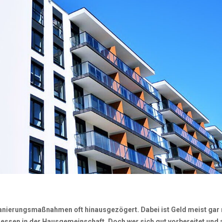
Sanierungsmaßnahmen oft hinausgezögert. Dabei ist Geld meist gar 
ressen in der Hausgemeinschaft. Doch wer sich gut vorbereitet und 