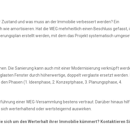
 Zustand und was muss an der Immobilie verbessert werden? Ein
wie amortisieren. Hat die WEG mehrheitlich einen Beschluss gefasst, i
nierungsplan erstellt werden, mit dem das Projekt systematisch umgese
ehen. Die Sanierung kann auch mit einer Modernisierung verknüpft werd
rglasten Fenster durch höherwertige, doppelt verglaste ersetzt werden. 
den Phasen (1. Ideenphase, 2. Konzeptphase, 3. Planungsphase, 4.
chführung einer WEG-Versammlung bestens vertraut. Darüber hinaus hilf
ich werterhaltend oder wertsteigernd auswirken.
ie sich um den Werterhalt ihrer Immobilie kümmert? Kontaktieren S