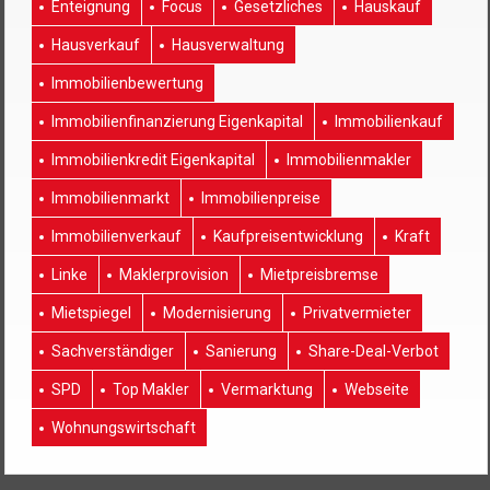
Enteignung
Focus
Gesetzliches
Hauskauf
Hausverkauf
Hausverwaltung
Immobilienbewertung
Immobilienfinanzierung Eigenkapital
Immobilienkauf
Immobilienkredit Eigenkapital
Immobilienmakler
Immobilienmarkt
Immobilienpreise
Immobilienverkauf
Kaufpreisentwicklung
Kraft
Linke
Maklerprovision
Mietpreisbremse
Mietspiegel
Modernisierung
Privatvermieter
Sachverständiger
Sanierung
Share-Deal-Verbot
SPD
Top Makler
Vermarktung
Webseite
Wohnungswirtschaft