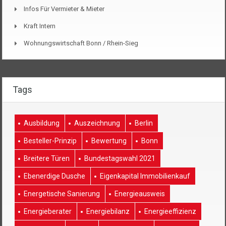
Infos Für Vermieter & Mieter
Kraft Intern
Wohnungswirtschaft Bonn / Rhein-Sieg
Tags
Ausbildung
Auszeichnung
Berlin
Besteller-Prinzip
Bewertung
Bonn
Breitere Türen
Bundestagswahl 2021
Ebenerdige Dusche
Eigenkapital Immobilienkauf
Energetische Sanierung
Energieausweis
Energieberater
Energiebilanz
Energieeffizienz