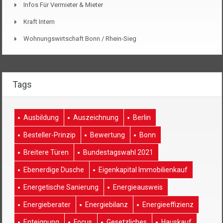
Infos Für Vermieter & Mieter
Kraft Intern
Wohnungswirtschaft Bonn / Rhein-Sieg
Tags
Ausbildung
Auszeichnung
Berlin
Besteller-Prinzip
Bewertung
Bonn
Breitere Türen
Bundestagswahl 2021
Ebenerdige Dusche
Eigenkapital Immobilienkauf
Energetische Sanierung
Energieausweis
Energieberater
Energiebilanz
Energieeffizienz
Enteignung
Focus
Gesetzliches
Hauskauf