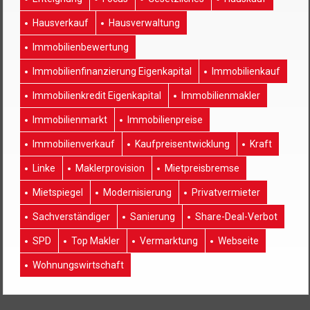
Hausverkauf
Hausverwaltung
Immobilienbewertung
Immobilienfinanzierung Eigenkapital
Immobilienkauf
Immobilienkredit Eigenkapital
Immobilienmakler
Immobilienmarkt
Immobilienpreise
Immobilienverkauf
Kaufpreisentwicklung
Kraft
Linke
Maklerprovision
Mietpreisbremse
Mietspiegel
Modernisierung
Privatvermieter
Sachverständiger
Sanierung
Share-Deal-Verbot
SPD
Top Makler
Vermarktung
Webseite
Wohnungswirtschaft