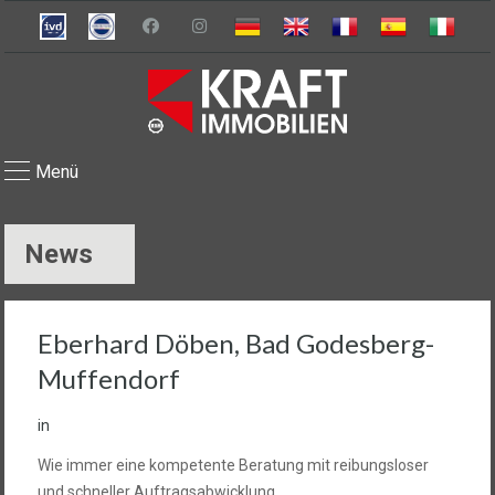
Menü
News
Eberhard Döben, Bad Godesberg-
Muffendorf
in
Wie immer eine kompetente Beratung mit reibungsloser
und schneller Auftragsabwicklung.