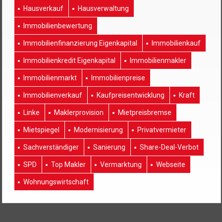
Hausverkauf
Hausverwaltung
Immobilienbewertung
Immobilienfinanzierung Eigenkapital
Immobilienkauf
Immobilienkredit Eigenkapital
Immobilienmakler
Immobilienmarkt
Immobilienpreise
Immobilienverkauf
Kaufpreisentwicklung
Kraft
Linke
Maklerprovision
Mietpreisbremse
Mietspiegel
Modernisierung
Privatvermieter
Sachverständiger
Sanierung
Share-Deal-Verbot
SPD
Top Makler
Vermarktung
Webseite
Wohnungswirtschaft