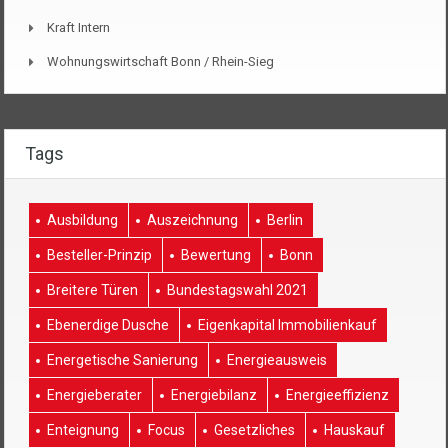
Kraft Intern
Wohnungswirtschaft Bonn / Rhein-Sieg
Tags
Ausbildung
Auszeichnung
Berlin
Besteller-Prinzip
Bewertung
Bonn
Breitere Türen
Bundestagswahl 2021
Ebenerdige Dusche
Eigenkapital Immobilienkauf
Energetische Sanierung
Energieausweis
Energieberater
Energiebilanz
Energieeffizienz
Enteignung
Focus
Gesetzliches
Hauskauf