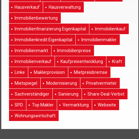
Hausverkauf
Hausverwaltung
Immobilienbewertung
Immobilienfinanzierung Eigenkapital
Immobilienkauf
Immobilienkredit Eigenkapital
Immobilienmakler
Immobilienmarkt
Immobilienpreise
Immobilienverkauf
Kaufpreisentwicklung
Kraft
Linke
Maklerprovision
Mietpreisbremse
Mietspiegel
Modernisierung
Privatvermieter
Sachverständiger
Sanierung
Share-Deal-Verbot
SPD
Top Makler
Vermarktung
Webseite
Wohnungswirtschaft