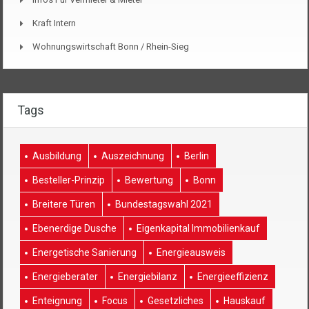
Kraft Intern
Wohnungswirtschaft Bonn / Rhein-Sieg
Tags
Ausbildung
Auszeichnung
Berlin
Besteller-Prinzip
Bewertung
Bonn
Breitere Türen
Bundestagswahl 2021
Ebenerdige Dusche
Eigenkapital Immobilienkauf
Energetische Sanierung
Energieausweis
Energieberater
Energiebilanz
Energieeffizienz
Enteignung
Focus
Gesetzliches
Hauskauf