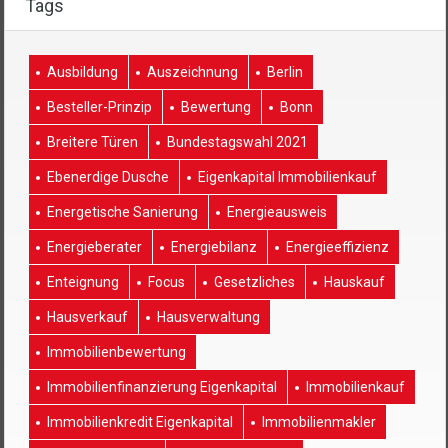
Tags
Ausbildung
Auszeichnung
Berlin
Besteller-Prinzip
Bewertung
Bonn
Breitere Türen
Bundestagswahl 2021
Ebenerdige Dusche
Eigenkapital Immobilienkauf
Energetische Sanierung
Energieausweis
Energieberater
Energiebilanz
Energieeffizienz
Enteignung
Focus
Gesetzliches
Hauskauf
Hausverkauf
Hausverwaltung
Immobilienbewertung
Immobilienfinanzierung Eigenkapital
Immobilienkauf
Immobilienkredit Eigenkapital
Immobilienmakler