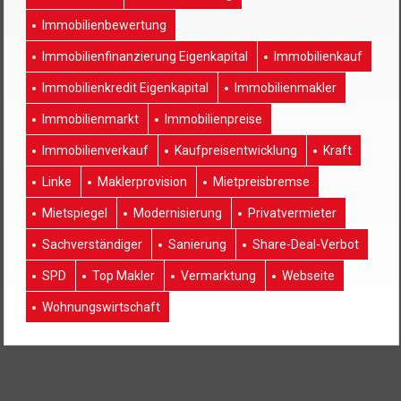
Immobilienbewertung
Immobilienfinanzierung Eigenkapital
Immobilienkauf
Immobilienkredit Eigenkapital
Immobilienmakler
Immobilienmarkt
Immobilienpreise
Immobilienverkauf
Kaufpreisentwicklung
Kraft
Linke
Maklerprovision
Mietpreisbremse
Mietspiegel
Modernisierung
Privatvermieter
Sachverständiger
Sanierung
Share-Deal-Verbot
SPD
Top Makler
Vermarktung
Webseite
Wohnungswirtschaft