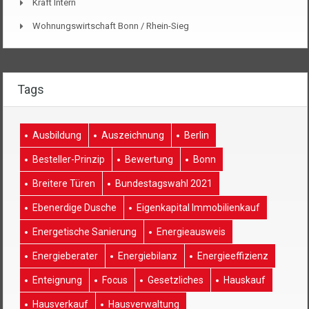
Kraft Intern
Wohnungswirtschaft Bonn / Rhein-Sieg
Tags
Ausbildung
Auszeichnung
Berlin
Besteller-Prinzip
Bewertung
Bonn
Breitere Türen
Bundestagswahl 2021
Ebenerdige Dusche
Eigenkapital Immobilienkauf
Energetische Sanierung
Energieausweis
Energieberater
Energiebilanz
Energieeffizienz
Enteignung
Focus
Gesetzliches
Hauskauf
Hausverkauf
Hausverwaltung