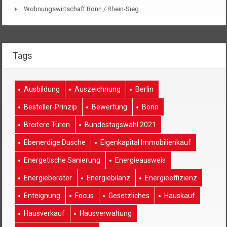
Wohnungswirtschaft Bonn / Rhein-Sieg
Tags
Ausbildung
Auszeichnung
Berlin
Besteller-Prinzip
Bewertung
Bonn
Breitere Türen
Bundestagswahl 2021
Ebenerdige Dusche
Eigenkapital Immobilienkauf
Energetische Sanierung
Energieausweis
Energieberater
Energiebilanz
Energieeffizienz
Enteignung
Focus
Gesetzliches
Hauskauf
Hausverkauf
Hausverwaltung