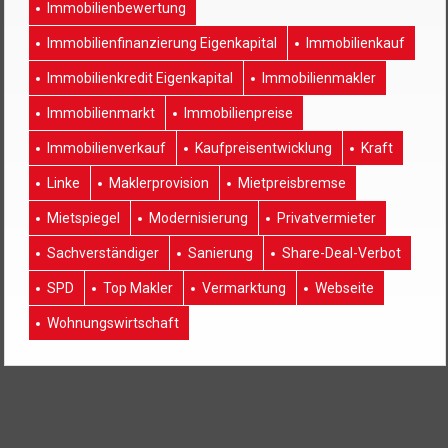
Immobilienbewertung
Immobilienfinanzierung Eigenkapital
Immobilienkauf
Immobilienkredit Eigenkapital
Immobilienmakler
Immobilienmarkt
Immobilienpreise
Immobilienverkauf
Kaufpreisentwicklung
Kraft
Linke
Maklerprovision
Mietpreisbremse
Mietspiegel
Modernisierung
Privatvermieter
Sachverständiger
Sanierung
Share-Deal-Verbot
SPD
Top Makler
Vermarktung
Webseite
Wohnungswirtschaft