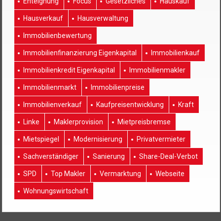
Enteignung
Focus
Gesetzliches
Hauskauf
Hausverkauf
Hausverwaltung
Immobilienbewertung
Immobilienfinanzierung Eigenkapital
Immobilienkauf
Immobilienkredit Eigenkapital
Immobilienmakler
Immobilienmarkt
Immobilienpreise
Immobilienverkauf
Kaufpreisentwicklung
Kraft
Linke
Maklerprovision
Mietpreisbremse
Mietspiegel
Modernisierung
Privatvermieter
Sachverständiger
Sanierung
Share-Deal-Verbot
SPD
Top Makler
Vermarktung
Webseite
Wohnungswirtschaft