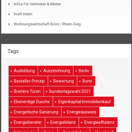
Infos Für Vermieter & Mieter
Kraft Intern
Wohnungswirtschaft Bonn / Rhein-Sieg
Tags
Ausbildung
Auszeichnung
Berlin
Besteller-Prinzip
Bewertung
Bonn
Breitere Türen
Bundestagswahl 2021
Ebenerdige Dusche
Eigenkapital Immobilienkauf
Energetische Sanierung
Energieausweis
Energieberater
Energiebilanz
Energieeffizienz