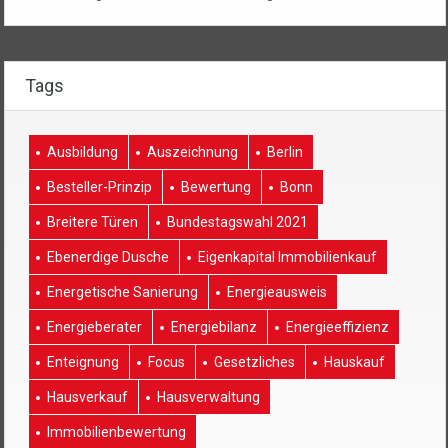
Tags
Ausbildung
Auszeichnung
Berlin
Besteller-Prinzip
Bewertung
Bonn
Breitere Türen
Bundestagswahl 2021
Ebenerdige Dusche
Eigenkapital Immobilienkauf
Energetische Sanierung
Energieausweis
Energieberater
Energiebilanz
Energieeffizienz
Enteignung
Focus
Gesetzliches
Hauskauf
Hausverkauf
Hausverwaltung
Immobilienbewertung