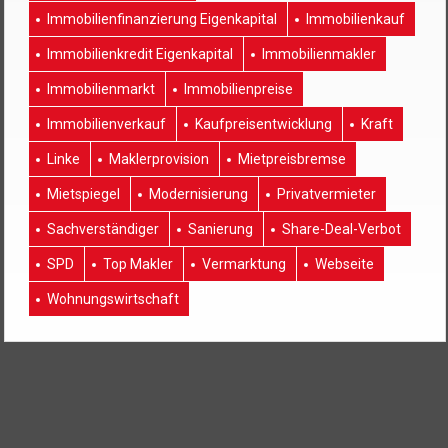
Immobilienfinanzierung Eigenkapital
Immobilienkauf
Immobilienkredit Eigenkapital
Immobilienmakler
Immobilienmarkt
Immobilienpreise
Immobilienverkauf
Kaufpreisentwicklung
Kraft
Linke
Maklerprovision
Mietpreisbremse
Mietspiegel
Modernisierung
Privatvermieter
Sachverständiger
Sanierung
Share-Deal-Verbot
SPD
Top Makler
Vermarktung
Webseite
Wohnungswirtschaft