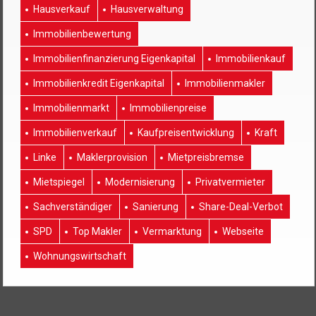
Hausverkauf
Hausverwaltung
Immobilienbewertung
Immobilienfinanzierung Eigenkapital
Immobilienkauf
Immobilienkredit Eigenkapital
Immobilienmakler
Immobilienmarkt
Immobilienpreise
Immobilienverkauf
Kaufpreisentwicklung
Kraft
Linke
Maklerprovision
Mietpreisbremse
Mietspiegel
Modernisierung
Privatvermieter
Sachverständiger
Sanierung
Share-Deal-Verbot
SPD
Top Makler
Vermarktung
Webseite
Wohnungswirtschaft