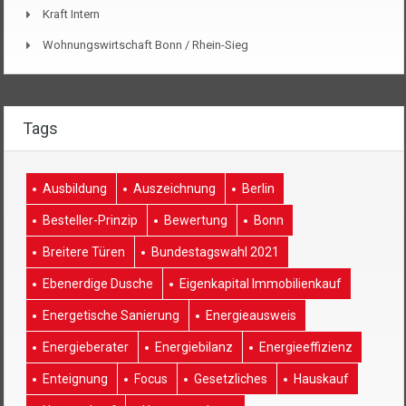
Kraft Intern
Wohnungswirtschaft Bonn / Rhein-Sieg
Tags
Ausbildung
Auszeichnung
Berlin
Besteller-Prinzip
Bewertung
Bonn
Breitere Türen
Bundestagswahl 2021
Ebenerdige Dusche
Eigenkapital Immobilienkauf
Energetische Sanierung
Energieausweis
Energieberater
Energiebilanz
Energieeffizienz
Enteignung
Focus
Gesetzliches
Hauskauf