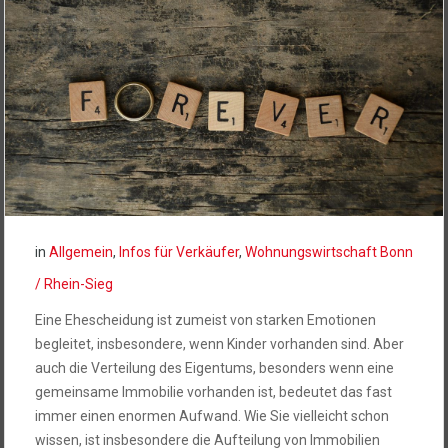
in
Allgemein
,
Infos für Verkäufer
,
Wohnungswirtschaft Bonn
/ Rhein-Sieg
Eine Ehescheidung ist zumeist von starken Emotionen
begleitet, insbesondere, wenn Kinder vorhanden sind. Aber
auch die Verteilung des Eigentums, besonders wenn eine
gemeinsame Immobilie vorhanden ist, bedeutet das fast
immer einen enormen Aufwand. Wie Sie vielleicht schon
wissen, ist insbesondere die Aufteilung von Immobilien