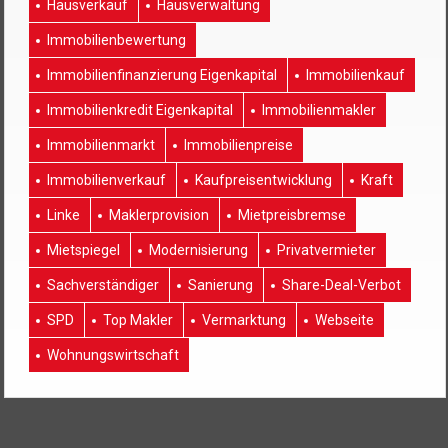
Hausverkauf
Hausverwaltung
Immobilienbewertung
Immobilienfinanzierung Eigenkapital
Immobilienkauf
Immobilienkredit Eigenkapital
Immobilienmakler
Immobilienmarkt
Immobilienpreise
Immobilienverkauf
Kaufpreisentwicklung
Kraft
Linke
Maklerprovision
Mietpreisbremse
Mietspiegel
Modernisierung
Privatvermieter
Sachverständiger
Sanierung
Share-Deal-Verbot
SPD
Top Makler
Vermarktung
Webseite
Wohnungswirtschaft