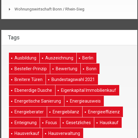
Wohnungswirtschaft Bonn / Rhein-Sieg
Tags
Ausbildung
Auszeichnung
Berlin
Besteller-Prinzip
Bewertung
Bonn
Breitere Türen
Bundestagswahl 2021
Ebenerdige Dusche
Eigenkapital Immobilienkauf
Energetische Sanierung
Energieausweis
Energieberater
Energiebilanz
Energieeffizienz
Enteignung
Focus
Gesetzliches
Hauskauf
Hausverkauf
Hausverwaltung