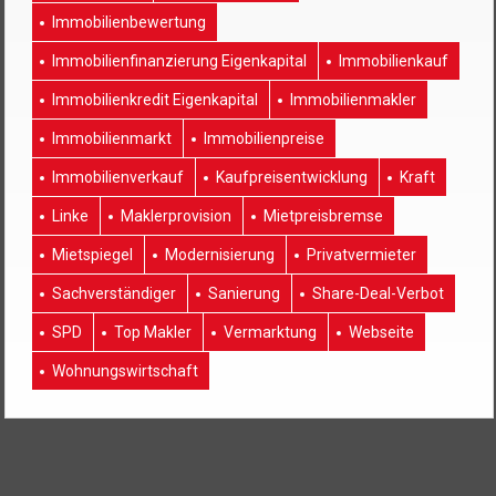
Immobilienbewertung
Immobilienfinanzierung Eigenkapital
Immobilienkauf
Immobilienkredit Eigenkapital
Immobilienmakler
Immobilienmarkt
Immobilienpreise
Immobilienverkauf
Kaufpreisentwicklung
Kraft
Linke
Maklerprovision
Mietpreisbremse
Mietspiegel
Modernisierung
Privatvermieter
Sachverständiger
Sanierung
Share-Deal-Verbot
SPD
Top Makler
Vermarktung
Webseite
Wohnungswirtschaft