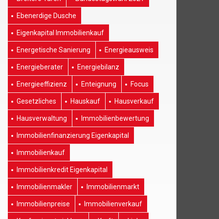
Ebenerdige Dusche
Eigenkapital Immobilienkauf
Energetische Sanierung
Energieausweis
Energieberater
Energiebilanz
Energieeffizienz
Enteignung
Focus
Gesetzliches
Hauskauf
Hausverkauf
Hausverwaltung
Immobilienbewertung
Immobilienfinanzierung Eigenkapital
Immobilienkauf
Immobilienkredit Eigenkapital
Immobilienmakler
Immobilienmarkt
Immobilienpreise
Immobilienverkauf