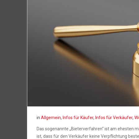
in
Allgemein
,
Infos für Käufer
,
Infos für Verkäufer
,
Wo
Das sogenannte „Bieterverfahren“ ist am ehesten mi
ist, dass für den Verkäufer keine Verpflichtung bes