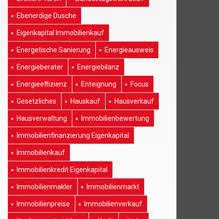
Ebenerdige Dusche
Eigenkapital Immobilienkauf
Energetische Sanierung
Energieausweis
Energieberater
Energiebilanz
Energieeffizienz
Enteignung
Focus
Gesetzliches
Hauskauf
Hausverkauf
Hausverwaltung
Immobilienbewertung
Immobilienfinanzierung Eigenkapital
Immobilienkauf
Immobilienkredit Eigenkapital
Immobilienmakler
Immobilienmarkt
Immobilienpreise
Immobilienverkauf