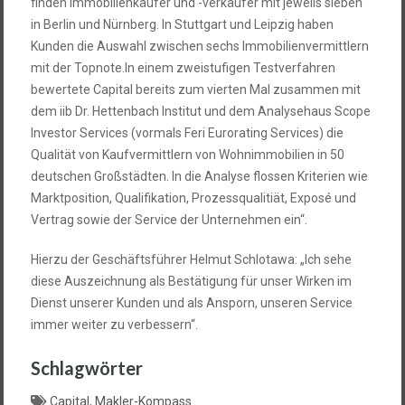
finden Immobilienkäufer und -verkäufer mit jeweils sieben
in Berlin und Nürnberg. In Stuttgart und Leipzig haben
Kunden die Auswahl zwischen sechs Immobilienvermittlern
mit der Topnote.In einem zweistufigen Testverfahren
bewertete Capital bereits zum vierten Mal zusammen mit
dem iib Dr. Hettenbach Institut und dem Analysehaus Scope
Investor Services (vormals Feri Eurorating Services) die
Qualität von Kaufvermittlern von Wohnimmobilien in 50
deutschen Großstädten. In die Analyse flossen Kriterien wie
Marktposition, Qualifikation, Prozessqualitiät, Exposé und
Vertrag sowie der Service der Unternehmen ein“.
Hierzu der Geschäftsführer Helmut Schlotawa: „Ich sehe
diese Auszeichnung als Bestätigung für unser Wirken im
Dienst unserer Kunden und als Ansporn, unseren Service
immer weiter zu verbessern“.
Schlagwörter
Capital
,
Makler-Kompass