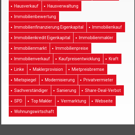
Hausverkauf
Hausverwaltung
Immobilienbewertung
Immobilienfinanzierung Eigenkapital
Immobilienkauf
Immobilienkredit Eigenkapital
Immobilienmakler
Immobilienmarkt
Immobilienpreise
Immobilienverkauf
Kaufpreisentwicklung
Kraft
Linke
Maklerprovision
Mietpreisbremse
Mietspiegel
Modernisierung
Privatvermieter
Sachverständiger
Sanierung
Share-Deal-Verbot
SPD
Top Makler
Vermarktung
Webseite
Wohnungswirtschaft