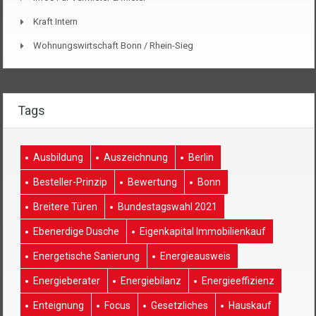
Kraft Intern
Wohnungswirtschaft Bonn / Rhein-Sieg
Tags
Ausbildung
Auszeichnung
Berlin
Besteller-Prinzip
Bewertung
Bonn
Breitere Türen
Bundestagswahl 2021
Ebenerdige Dusche
Eigenkapital Immobilienkauf
Energetische Sanierung
Energieausweis
Energieberater
Energiebilanz
Energieeffizienz
Enteignung
Focus
Gesetzliches
Hauskauf