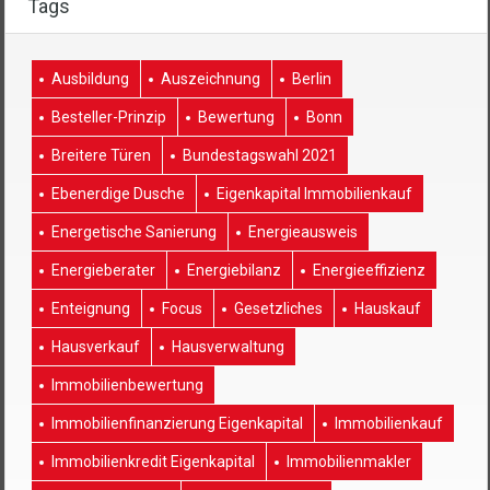
Tags
Ausbildung
Auszeichnung
Berlin
Besteller-Prinzip
Bewertung
Bonn
Breitere Türen
Bundestagswahl 2021
Ebenerdige Dusche
Eigenkapital Immobilienkauf
Energetische Sanierung
Energieausweis
Energieberater
Energiebilanz
Energieeffizienz
Enteignung
Focus
Gesetzliches
Hauskauf
Hausverkauf
Hausverwaltung
Immobilienbewertung
Immobilienfinanzierung Eigenkapital
Immobilienkauf
Immobilienkredit Eigenkapital
Immobilienmakler