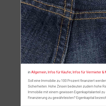
in
Allgemein
,
Infos für Käufer
,
Infos für Vermieter & 
Soll eine Immobilie zu 100 Prozent finanziert werde
Sicherheiten. Hohe Zinsen bedeuten zudem hohe Raten
Immobilie mit einem gewissen Eigenkapitalanteil zu f
Finanzierung zu gewährleisten? Eigenkapital bezeich