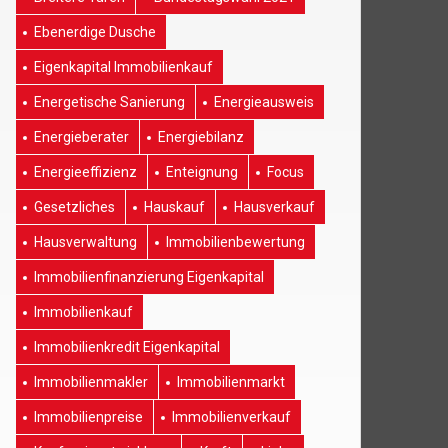
Ebenerdige Dusche
Eigenkapital Immobilienkauf
Energetische Sanierung
Energieausweis
Energieberater
Energiebilanz
Energieeffizienz
Enteignung
Focus
Gesetzliches
Hauskauf
Hausverkauf
Hausverwaltung
Immobilienbewertung
Immobilienfinanzierung Eigenkapital
Immobilienkauf
Immobilienkredit Eigenkapital
Immobilienmakler
Immobilienmarkt
Immobilienpreise
Immobilienverkauf