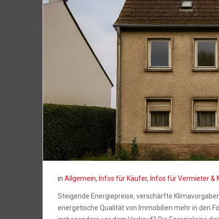
in
Allgemein
,
Infos für Käufer
,
Infos für Vermieter & 
Steigende Energiepreise, verschärfte Klimavorgabe
energetische Qualität von Immobilien mehr in den Fo