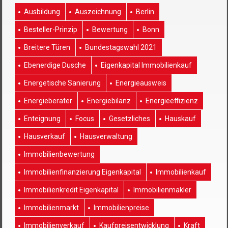
Ausbildung
Auszeichnung
Berlin
Besteller-Prinzip
Bewertung
Bonn
Breitere Türen
Bundestagswahl 2021
Ebenerdige Dusche
Eigenkapital Immobilienkauf
Energetische Sanierung
Energieausweis
Energieberater
Energiebilanz
Energieeffizienz
Enteignung
Focus
Gesetzliches
Hauskauf
Hausverkauf
Hausverwaltung
Immobilienbewertung
Immobilienfinanzierung Eigenkapital
Immobilienkauf
Immobilienkredit Eigenkapital
Immobilienmakler
Immobilienmarkt
Immobilienpreise
Immobilienverkauf
Kaufpreisentwicklung
Kraft